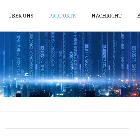
ÜBER UNS
PRODUKTE
NACHRICHT
Lochsägen
Säbelsägeblätter
Bügelsägeblätter
Bandsägen
Lochsägenzubehör
Bimetall-Lochsägen
TCT-Lochsägen
HSS-Lochsägen
Kreissägenblatt