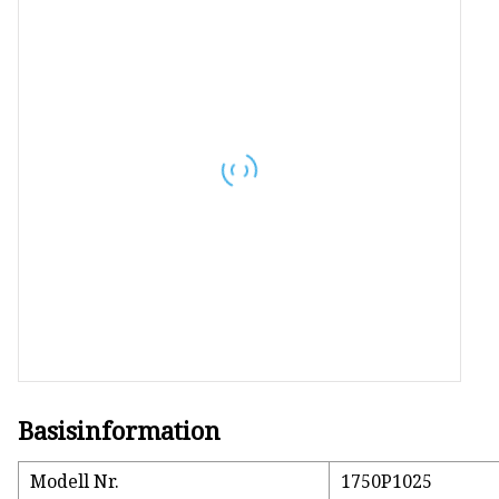
Lochsägendorn
Dornadapter
Lochsägenverlängerung
Pilotbohrer
Basisinformation
Modell Nr.
1750P1025