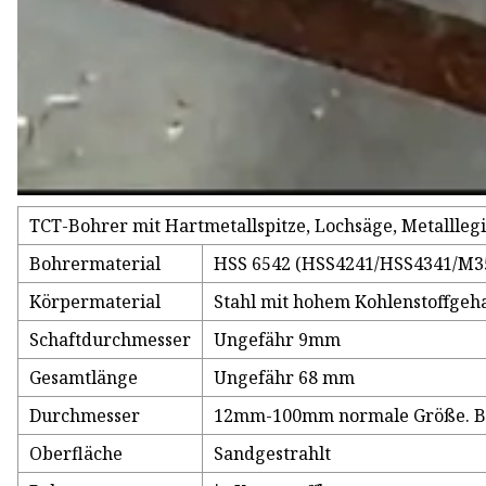
TCT-Bohrer mit Hartmetallspitze, Lochsäge, Metallleg
Bohrermaterial
HSS 6542 (HSS4241/HSS4341/M35
Körpermaterial
Stahl mit hohem Kohlenstoffgeha
Schaftdurchmesser
Ungefähr 9mm
Gesamtlänge
Ungefähr 68 mm
Durchmesser
12mm-100mm normale Größe. Bis
Oberfläche
Sandgestrahlt