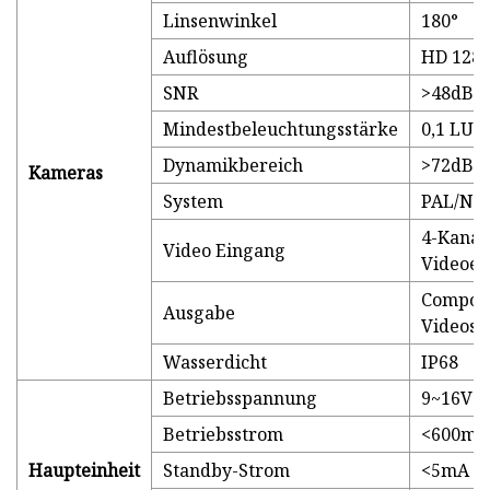
Linsenwinkel
180°
Auflösung
HD 1280
SNR
>48dB
Mindestbeleuchtungsstärke
0,1 LUX
Dynamikbereich
>72dB
Kameras
System
PAL/NT
4-Kanal
Video Eingang
Videoei
Composi
Ausgabe
Videosi
Wasserdicht
IP68
Betriebsspannung
9~16V
Betriebsstrom
<600mA
Haupteinheit
Standby-Strom
<5mA