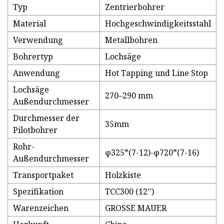
Typ
Zentrierbohrer
Material
Hochgeschwindigkeitsstahl
Verwendung
Metallbohren
Bohrertyp
Lochsäge
Anwendung
Hot Tapping und Line Stop
Lochsäge
270–290 mm
Außendurchmesser
Durchmesser der
35mm
Pilotbohrer
Rohr-
φ325*(7-12)-φ720*(7-16)
Außendurchmesser
Transportpaket
Holzkiste
Spezifikation
TCC300 (12'')
Warenzeichen
GROSSE MAUER