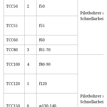
TCC50
2
f50
Pilotbohrer au
Schnellarbeits
TCC55
f55
TCC60
f60
TCC80
3
f65-70
TCC100
4
f80-90
TCC120
5
f120
Pilotbohrer au
Schnellarbeits
TCC150
6
φ130-140