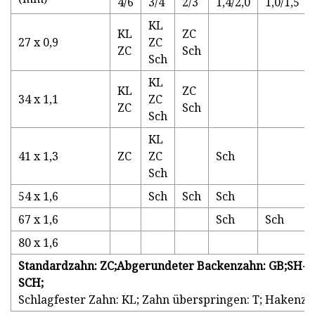
4/6
3/4
2/3
1,4/2,0
1,0/1,5
KL
KL
ZC
27 x 0,9
ZC
ZC
Sch
Sch
KL
KL
ZC
34 x 1,1
ZC
ZC
Sch
Sch
KL
41 x 1,3
ZC
ZC
Sch
Sch
54 x 1,6
Sch
Sch
Sch
67 x 1,6
Sch
Sch
80 x 1,6
Standardzahn
: ZC
;
Abgerundeter Backenzahn
: GB
;
SH-Z
SCH
;
Schlagfester Zahn: KL; Zahn überspringen: T; Hakenza