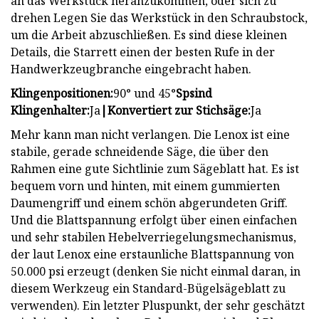
an das Werkstück heranzukommen, oder sich zu
drehen Legen Sie das Werkstück in den Schraubstock,
um die Arbeit abzuschließen. Es sind diese kleinen
Details, die Starrett einen der besten Rufe in der
Handwerkzeugbranche eingebracht haben.
Klingenpositionen:
90° und 45°
Sp
sind
Klingenhalter:
Ja
|
Konvertiert zur Stichsäge:
Ja
Mehr kann man nicht verlangen. Die Lenox ist eine
stabile, gerade schneidende Säge, die über den
Rahmen eine gute Sichtlinie zum Sägeblatt hat. Es ist
bequem vorn und hinten, mit einem gummierten
Daumengriff und einem schön abgerundeten Griff.
Und die Blattspannung erfolgt über einen einfachen
und sehr stabilen Hebelverriegelungsmechanismus,
der laut Lenox eine erstaunliche Blattspannung von
50.000 psi erzeugt (denken Sie nicht einmal daran, in
diesem Werkzeug ein Standard-Bügelsägeblatt zu
verwenden). Ein letzter Pluspunkt, der sehr geschätzt