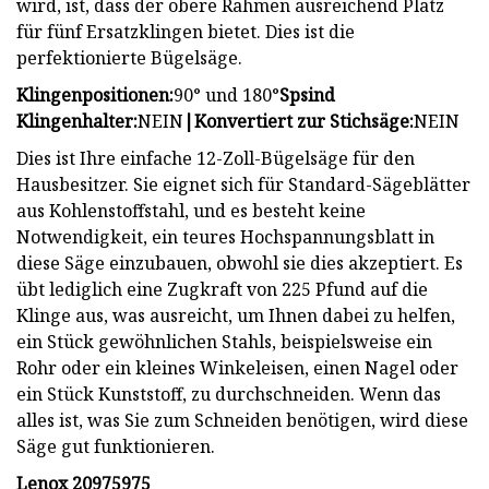
wird, ist, dass der obere Rahmen ausreichend Platz
für fünf Ersatzklingen bietet. Dies ist die
perfektionierte Bügelsäge.
Klingenpositionen:
90° und 180°
Sp
sind
Klingenhalter:
NEIN
|
Konvertiert zur Stichsäge:
NEIN
Dies ist Ihre einfache 12-Zoll-Bügelsäge für den
Hausbesitzer. Sie eignet sich für Standard-Sägeblätter
aus Kohlenstoffstahl, und es besteht keine
Notwendigkeit, ein teures Hochspannungsblatt in
diese Säge einzubauen, obwohl sie dies akzeptiert. Es
übt lediglich eine Zugkraft von 225 Pfund auf die
Klinge aus, was ausreicht, um Ihnen dabei zu helfen,
ein Stück gewöhnlichen Stahls, beispielsweise ein
Rohr oder ein kleines Winkeleisen, einen Nagel oder
ein Stück Kunststoff, zu durchschneiden. Wenn das
alles ist, was Sie zum Schneiden benötigen, wird diese
Säge gut funktionieren.
Lenox 20975975