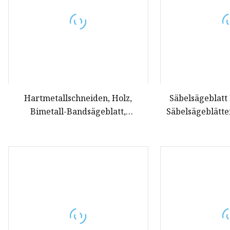
Hartmetallschneiden, Holz,
Säbelsägeblatt 
Bimetall-Bandsägeblatt,
Säbelsägeblätte
Stahlschneiden, Wolframspitze,
hin- und hergehende Schnittspitze,
Bandsäge, Metallbandsägeblätter