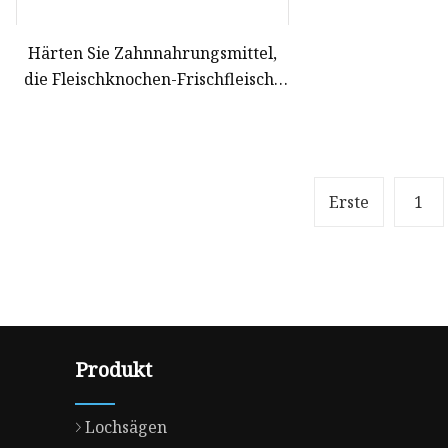
Härten Sie Zahnnahrungsmittel,
die Fleischknochen-Frischfleisch-
Bandsägeblatt-
Nahrungsmittelschneiden-
Sägeblatt hin- und herbewegen
Erste
1
Produkt
Lochsägen