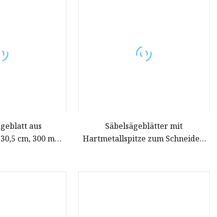
geblatt aus
Säbelsägeblätter mit
, 30,5 cm, 300 mm,
Hartmetallspitze zum Schneiden
chnitt, Säbelsäge,
von in Nägel eingebettetem Holz
werkzeuge