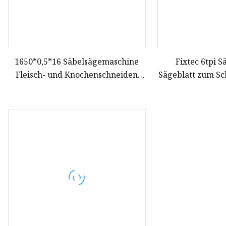
1650*0,5*16 Säbelsägemaschine
Fixtec 6tpi S
Fleisch- und Knochenschneiden
Sägeblatt zum Sc
Metzger Bandsägeblatt
P
Lebensmittelhersteller