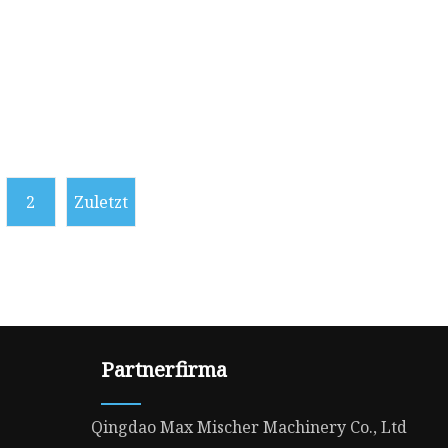
2
Zuletzt
Partnerfirma
Qingdao Max Mischer Machinery Co., Ltd