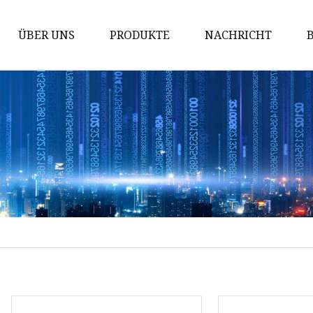
ÜBER UNS
PRODUKTE
NACHRICHT
Lochsägen
Säbelsägeblätter
Bügelsägeblätter
Bandsägen
Lochsägenzubehör
Bimetall-Lochsägen
TCT-Lochsägen
HSS-Lochsägen
Kreissägenblatt