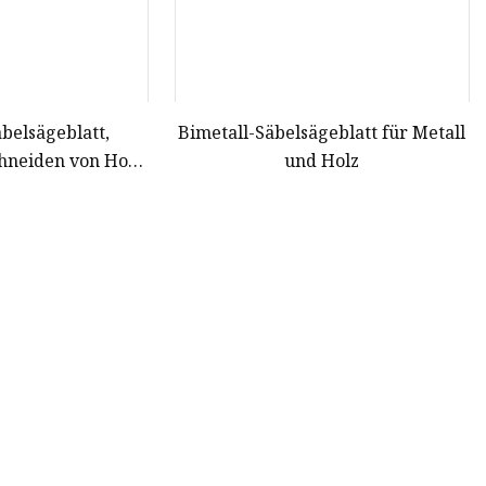
äbelsägeblatt,
Bimetall-Säbelsägeblatt für Metall
hneiden von Holz,
und Holz
VC