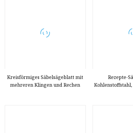
Lochsägendorn
Dornadapter
Lochsägenverlängerung
Pilotbohrer
Kreisförmiges Säbelsägeblatt mit
Rezepte-Sä
mehreren Klingen und Rechen
Kohlenstoffstahl
6 TPI, für Holzs
Elektro